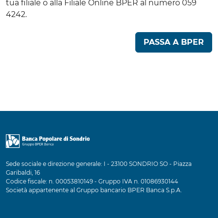
tua filiale o alla Filiale Online BPER al numero 059
4242.
(SI
PASSA A BPER
Sede sociale e direzione generale: I - 23100 SONDRIO SO - Piazza
Garibaldi, 16
Codice fiscale: n. 00053810149 - Gruppo IVA n. 01086930144
Società appartenente al Gruppo bancario BPER Banca S.p.A.